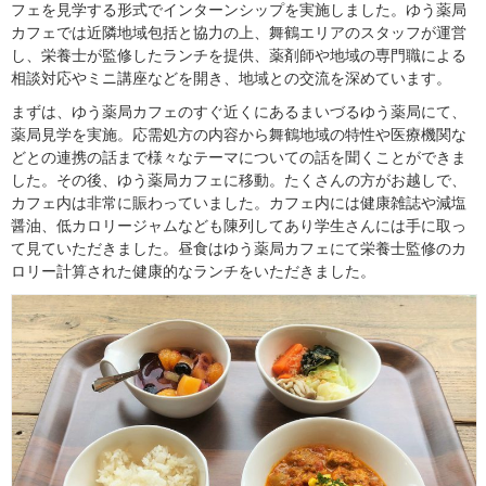
フェを見学する形式でインターンシップを実施しました。ゆう薬局
カフェでは近隣地域包括と協力の上、舞鶴エリアのスタッフが運営
し、栄養士が監修したランチを提供、薬剤師や地域の専門職による
相談対応やミニ講座などを開き、地域との交流を深めています。
まずは、ゆう薬局カフェのすぐ近くにあるまいづるゆう薬局にて、
薬局見学を実施。応需処方の内容から舞鶴地域の特性や医療機関な
どとの連携の話まで様々なテーマについての話を聞くことができま
した。その後、ゆう薬局カフェに移動。たくさんの方がお越しで、
カフェ内は非常に賑わっていました。カフェ内には健康雑誌や減塩
醤油、低カロリージャムなども陳列してあり学生さんには手に取っ
て見ていただきました。昼食はゆう薬局カフェにて栄養士監修のカ
ロリー計算された健康的なランチをいただきました。